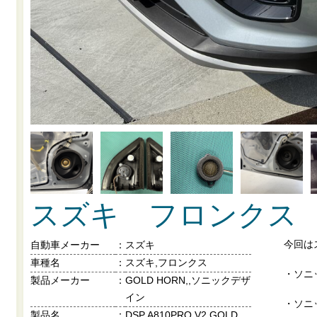
スズキ フロンクス
今回は
自動車メーカー
：
スズキ
車種名
：
スズキ,フロンクス
・ソニッ
製品メーカー
：
GOLD HORN,,ソニックデザ
イン
・ソニッ
製品名
：
DSP A810PRO V2,GOLD