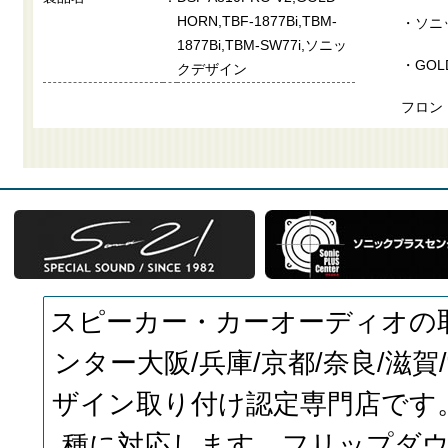
HORN,TBF-1877Bi,TBM-
・ソニッ
1877Bi,TBM-SW77i,ソニッ
・GOLD
クデザイン
フロン
スピーカー・カーオーディオの
ンター大阪/兵庫/京都/奈良/滋
ザイン取り付け認定専門店です
種に対応します。フリップダ