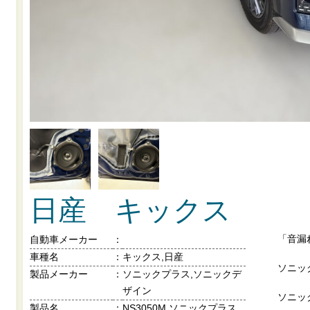
日産 キックス
「音漏
自動車メーカー
：
車種名
：
キックス,日産
ソニッ
製品メーカー
：
ソニックプラス,ソニックデ
ザイン
ソニッ
製品名
：
NS3050M,ソニックプラス