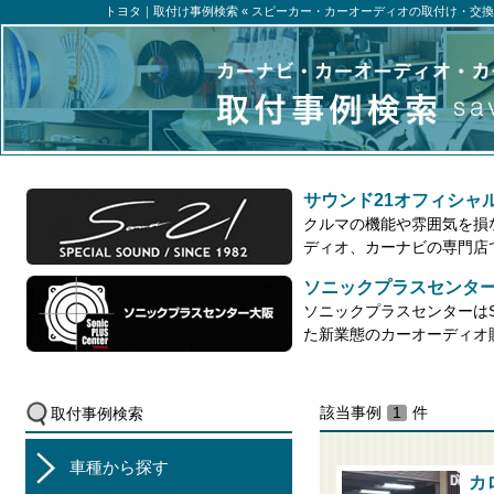
トヨタ｜取付け事例検索 « スピーカー・カーオーディオの取付け・交換事
サウンド21オフィシャ
クルマの機能や雰囲気を損
ディオ、カーナビの専門店
ソニックプラスセンタ
ソニックプラスセンターはSo
た新業態のカーオーディオ
該当事例
1
件
取付事例検索
車種から探す
カ